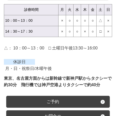
診療時間
月
火
水
木
金
土
日
10：00～13：00
×
○
○
○
○
△
×
14：30～17：30
×
○
○
×
○
□
×
△： 10：00～13：00 □ 土曜日午後13:30～16:00
休診日
月・日・祝祭日/木曜午後
東京、名古屋方面からは新幹線で新神戸駅から
タクシーで
約30分 飛行機では神戸空港よりタクシーで約40分
ご予約