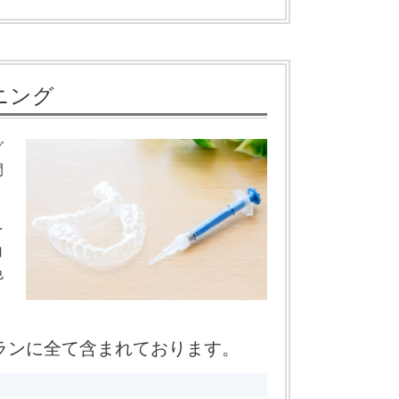
ニング
グ
間
を
白
色
ランに全て含まれております。