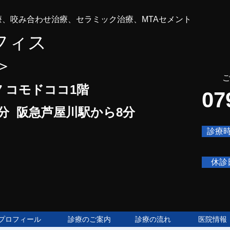
み合わせ治療、セラミック治療、MTAセメント
デ
フィス
＞
ご予
7 コモドココ1階
07
0分 阪急芦屋川駅から8分
診療
休診
プロフィール
診療のご案内
診療の流れ
医院情報